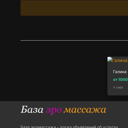
Галина
от 100
У себя
База эромассажа - доска объявлений об услугах