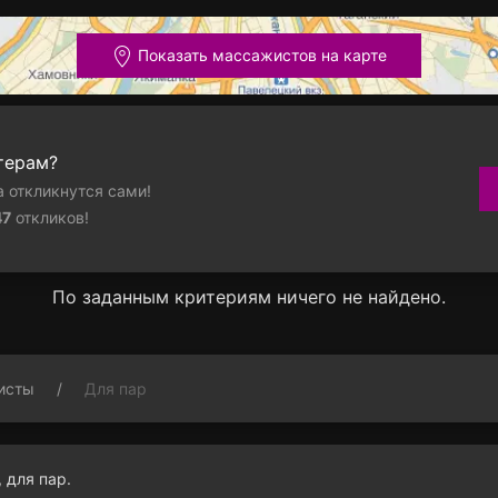
Показать массажистов на карте
терам?
 откликнутся сами!
47
откликов!
По заданным критериям ничего не найдено.
исты
Для пар
 для пар.