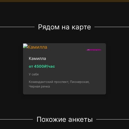
Рядом на карте
2.5км
Камилла
от 4500₽/час
У себя
Комендантский проспект, Пионерская,
Черная речка
Похожие анкеты