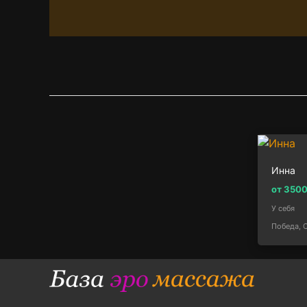
Инна
от 350
У себя
Победа, 