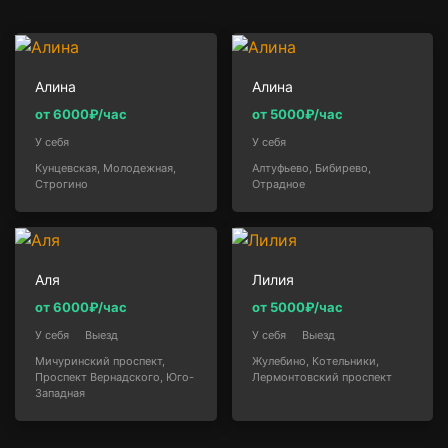
Алина
Алина
от 6000₽/час
от 5000₽/час
У себя
У себя
Кунцевская, Молодежная,
Алтуфьево, Бибирево,
Строгино
Отрадное
Аля
Лилия
от 6000₽/час
от 5000₽/час
У себя
Выезд
У себя
Выезд
Мичуринский проспект,
Жулебино, Котельники,
Проспект Вернадского, Юго-
Лермонтовский проспект
Западная