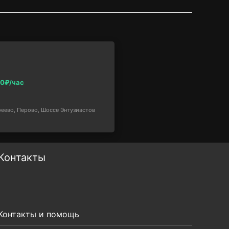
00₽/час
еево, Перово, Шоссе Энтузиастов
Контакты
Контакты и помощь