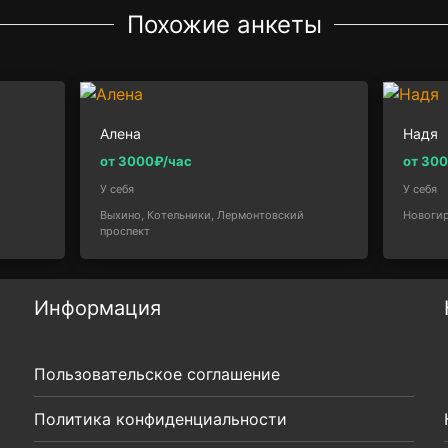
Похожие анкеты
Алена
Надя
от 3000₽/час
от 30
У себя
У себя
Выхино, Котельники, Лермонтовский
Новогир
проспект
Информация
Пользовательское соглашение
Политика конфиденциальности