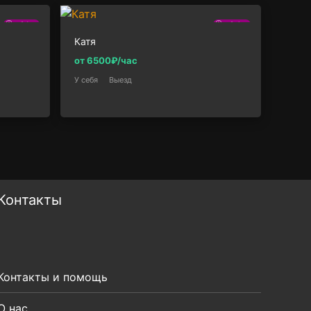
2.1км
2.4км
Катя
от 6500₽/час
У себя
Выезд
Контакты
Контакты и помощь
О нас