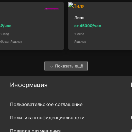
1.4км
Лиля
0₽/час
от 4500₽/час
Выезд
У себя
обода, Яшьлек
Яшьлек
Показать ещё
Информация
Пользовательское соглашение
Политика конфиденциальности
Правила размещения